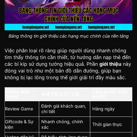
Bảng thông tin giới thiệu các hạng mục chính của nền tảng
Việc phân loại rõ ràng giúp người dùng nhanh chóng
tìm thấy thông tin cần thiết, từ hướng dẫn nạp thẻ đến
các bí kíp sử dụng tướng hiệu quả. Phần
giới thiệu
này
đóng vai trò như một bản đồ dẫn đường, giúp bạn
không bị lạc lõng trong thế giới giải trí đầy màu sắc.
MẢNG NỘI
TẦN SUẤT CẬP
GIÁ TRỊ CỐT LÕI
DUNG
NHẬT
Đánh giá khách quan,
Review Game
Hàng ngày
chi tiết
Giftcode & Sự
Nhanh chóng, chính
Thời gian thực
kiện
xác