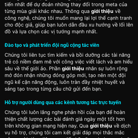
tiến nhất để dự đoán những thay đổi trong meta của
từng mùa giải khác nhau. Thông qua
giới thiệu
về
công nghệ, chúng tôi muốn mang lại lợi thế cạnh tranh
cho độc giả, giúp bạn luôn dẫn đầu xu hướng về lối lên
đồ và lựa chọn các vị tướng mạnh nhất.
Đào tạo và phát triển đội ngũ cộng tác viên
Chúng tôi liên tục tìm kiếm và bồi dưỡng các tài năng
trẻ có niềm đam mê với công việc viết lách và am hiểu
sâu về thế giới ảo. Phần
giới thiệu
nhân sự luôn rộng
mở đón nhận những đóng góp mới, tạo nên một đội
ngũ kế cận năng động, luôn tràn đầy nhiệt huyết và
sáng tạo trong từng câu chữ gửi đến bạn.
Hỗ trợ người dùng qua các kênh tương tác trực tuyến
Chúng tôi luôn lắng nghe phản hồi của bạn để hoàn
thiện chất lượng các bài đánh giá ngày một tốt hơn
trên không gian mạng hiện nay. Qua
giới thiệu
về dịch
vụ hỗ trợ, chúng tôi cam kết giải đáp mọi thắc mắc