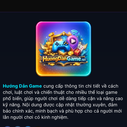
Hướng Dẫn Game
cung cấp thông tin chi tiết về cách
chơi, luật chơi và chiến thuật cho nhiều thể loại game
phổ biến, giúp người chơi dễ dàng tiếp cận và nâng cao
kỹ năng. Nội dung được cập nhật thường xuyên, đảm
bảo chính xác, minh bạch và phù hợp cho cả người mới
lẫn người chơi có kinh nghiệm.